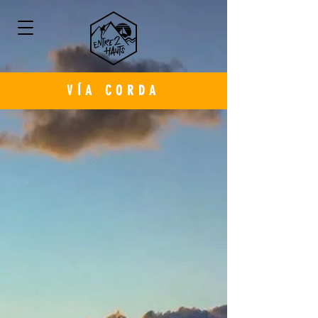
VÍA CORDA