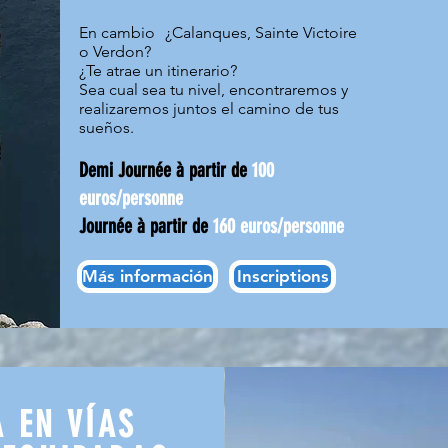
En cambio
¿Calanques, Sainte Victoire
o Verdon?
¿Te atrae un itinerario?
Sea cual sea tu nivel, encontraremos y
realizaremos juntos el camino de tus
sueños.
Demi Journée à partir de
100
euros/personne
Journée à partir de
160 euros/personne
Más información
Inscriptions
 EN VÍAS