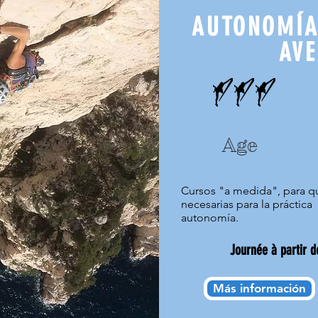
AUTONOMÍA
AV
Age
Cursos "a medida", para qu
necesarias para la práctic
autonomía.
J
ournée à partir d
Más información