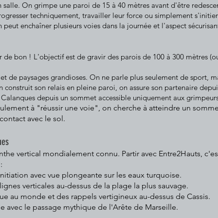
en salle. On grimpe une paroi de 15 à 40 mètres avant d'être redesce
rogresser techniquement, travailler leur force ou simplement s'initi
on peut enchaîner plusieurs voies dans la journée et l'aspect sécuris
r de bon ! L'objectif est de gravir des parois de 100 à 300 mètres (o
 et de paysages grandioses. On ne parle plus seulement de sport, ma
 construit son relais en pleine paroi, on assure son partenaire depuis
s Calanques depuis un sommet accessible uniquement aux grimpeurs
lement à "réussir une voie", on cherche à atteindre un sommet 
contact avec le sol.
ues
the vertical mondialement connu. Partir avec Entre2Hauts, c'est s
:
itiation avec vue plongeante sur les eaux turquoise.
lignes verticales au-dessus de la plage la plus sauvage.
que au monde et des rappels vertigineux au-dessus de Cassis.
e avec le passage mythique de l'Arête de Marseille.