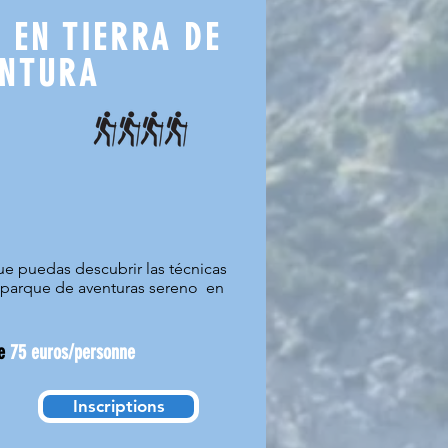
 EN TIERRA DE
ENTURA
e puedas descubrir las técnicas
a parque de aventuras sereno en
e
75 euros/personne
Inscriptions