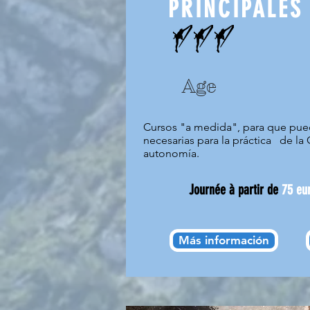
PRINCIPALES
Age
Cursos "a medida", para que pued
necesarias para la práctica
de la
autonomía.
J
ournée à partir de
75 eur
Más información