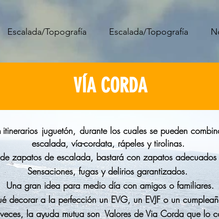
Escalada/Topografía
Escalada/Topografía
N
VÍA CORDA
n
itinerarios
juguetón,
durante los cuales se pueden combina
escalada, vía-cordata, rápeles y tirolinas.
de zapatos de escalada, bastará con zapatos adecuados 
Sensaciones, fugas y delirios garantizados.
Una gran idea para medio día con amigos o familiares.
é decorar a la perfección un EVG, un EVJF o un cumpleañ
 veces, la ayuda mutua son
Valores de Via Corda que lo co