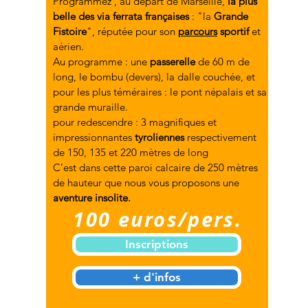
Programmez , au départ de Marseille,
la plus
belle des via ferrata françaises
: "la
Grande
Fistoire
", réputée pour son
parcours
sportif
et
aérien.
Au programme : une
passerelle
de 60 m de
long, le bombu (devers), la dalle couchée, et
pour les plus téméraires : le pont népalais et sa
grande muraille.
pour
redescendre
:
3 magnifiques et
impressionnantes
tyroliennes
respectivement
de 150, 135 et 220 mètres de long
C’est dans cette paroi calcaire de 250 mètres
de hauteur que nous vous proposons une
aventure insolite.
100 euros/pers.
Inscriptions
+ d'infos