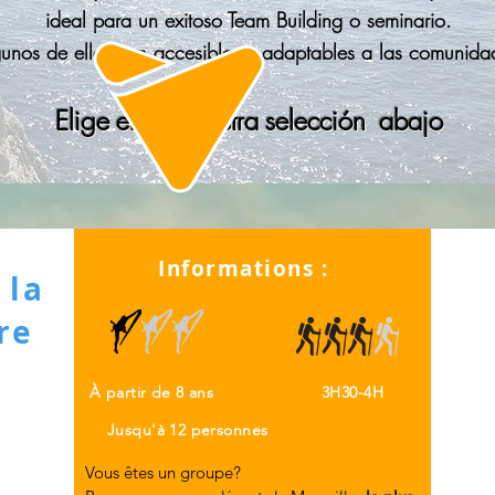
ideal para un exitoso Team Building o seminario.
unos de ellos son accesibles y adaptables a las comunida
Elige
entre
nuestra
selección
abajo
Informations :
 la
re
Aucun niveau en escalade
Être capable de randonner
n'est demandé
jusqu'a 4h
À partir de 8 ans
3H30-4H
Jusqu'à 12 personnes
Vous êtes un groupe?